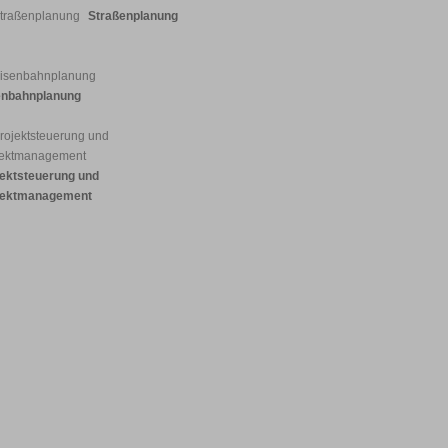
Straßenplanung
enbahnplanung
jektsteuerung und
jektmanagement