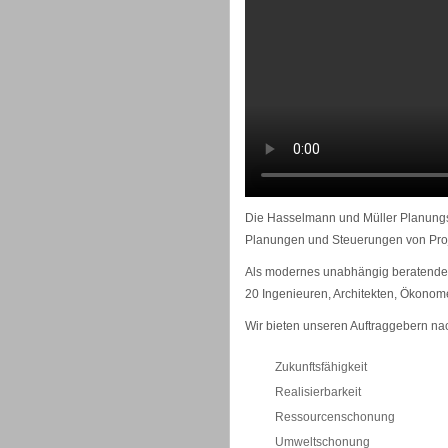
Die Hasselmann und Müller Planungsge
Planungen und Steuerungen von Proje
Als modernes unabhängig beratendes
20 Ingenieuren, Architekten, Ökonom
Wir bieten unseren Auftraggebern na
Zukunftsfähigkeit
Realisierbarkeit
Ressourcenschonung
Umweltschonung