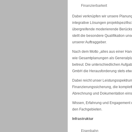
Finanzierbarkeit
Dabei verknüpfen wir unsere Planun
integrative Lösungen projektspezifis
übergreifende moderierende Berücksi
stellt die besondere Qualifikation u
unserer Auftraggeber.
Nach dem Motto „alles aus einer Ha
wie Gesamtplanungen als Generalplan
betreut. Die unterschiedlichen Aufgab
GmbH die Herausforderung stets etwas
Dabei reicht unser Leistungsspektru
Finanzierungssicherung, die komplet
Abrechnung und Dokumentation einsc
Wissen, Erfahrung und Engagement uns
den Fachgebieten.
Infrastruktur
Eisenbahn