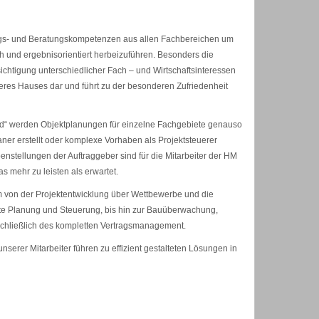
gs- und Beratungskompetenzen aus allen Fachbereichen um
ch und ergebnisorientiert herbeizuführen. Besonders die
chtigung unterschiedlicher Fach – und Wirtschaftsinteressen
nseres Hauses dar und führt zu der besonderen Zufriedenheit
nd“ werden Objektplanungen für einzelne Fachgebiete genauso
er erstellt oder komplexe Vorhaben als Projektsteuerer
enstellungen der Auftraggeber sind für die Mitarbeiter der HM
 mehr zu leisten als erwartet.
m von der Projektentwicklung über Wettbewerbe und die
te Planung und Steuerung, bis hin zur Bauüberwachung,
hließlich des kompletten Vertragsmanagement.
erer Mitarbeiter führen zu effizient gestalteten Lösungen in