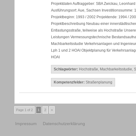
Projektdaten Auftraggeber: SBA Zwickau, Leonhard
Ausführungsort: Aue, Sachsen Investitionssumme: 1
Projektbeginn: 1993 / 2002 Projektende: 1994 / 20
Projektbeschreibung Neubau einer innerstädtische
Entlastungsstraße, teilweise als Hochstraße Unsere
Leistungen Vermessungstechnische Bestandsauf
Machbarkeitsstudie Verkehrsanlagen und Ingenieu
Lph 1 und 2 HOAI Objektplanung für Verkehrsanlag
HOAI
Schlagwörter:
Hochstraße
,
Machbarkeitsstudie
,
S
Kompetenzfelder:
Straßenplanung
Page 1 of 2
1
2
»
Impressum
Datenschutzerklärung