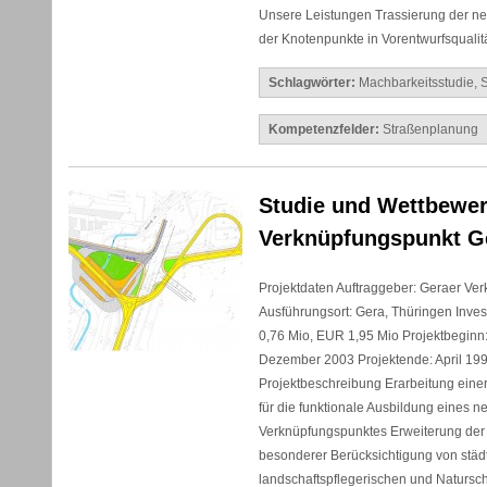
Unsere Leistungen Trassierung der n
der Knotenpunkte in Vorentwurfsqualit
Schlagwörter:
Machbarkeitsstudie
,
S
Kompetenzfelder:
Straßenplanung
Studie und Wettbewe
Verknüpfungspunkt Ge
Projektdaten Auftraggeber: Geraer Ve
Ausführungsort: Gera, Thüringen Inve
0,76 Mio, EUR 1,95 Mio Projektbeginn
Dezember 2003 Projektende: April 19
Projektbeschreibung Erarbeitung einer
für die funktionale Ausbildung eines n
Verknüpfungspunktes Erweiterung der 
besonderer Berücksichtigung von städ
landschaftspflegerischen und Natursc