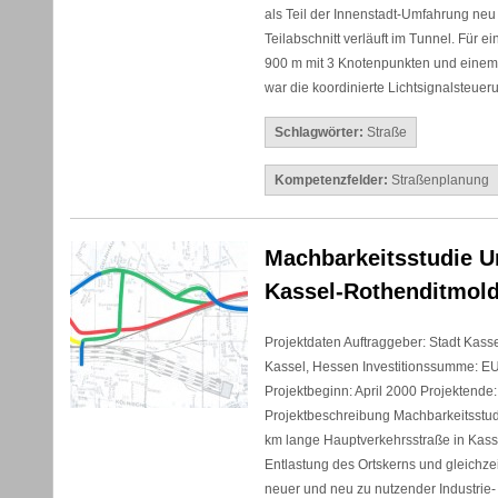
als Teil der Innenstadt-Umfahrung neu e
Teilabschnitt verläuft im Tunnel. Für 
900 m mit 3 Knotenpunkten und eine
war die koordinierte Lichtsignalsteuer
Schlagwörter:
Straße
Kompetenzfelder:
Straßenplanung
Machbarkeitsstudie 
Kassel-Rothenditmol
Projektdaten Auftraggeber: Stadt Kass
Kassel, Hessen Investitionssumme: E
Projektbeginn: April 2000 Projektend
Projektbeschreibung Machbarkeitsstudi
km lange Hauptverkehrsstraße in Kass
Entlastung des Ortskerns und gleichze
neuer und neu zu nutzender Industrie