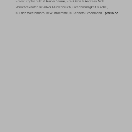
Fotos: Kopfschutz © Rainer Sturm, FraSBahn © Andreas Moll,
Verkehrsknoten © Volker Mühlenbruch, Geschwindigkeit © rebel,
© Erich Westendarp, © W. Broemme, © Kenneth Brockmann -
pixelio.de