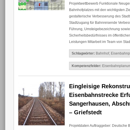
Projektwettbewerb Funktionale Neuges
Bahnhofplatzes mit den wichtigsten Zi
gestalterische Verbesserung des Stadt
Stadtzugang für Bahnreisende Verbes
Führung, Umsteigebezeichnung sowie
Sicherheitsbedürfnisses im öffentlic
Leistungen Mitarbeit im Team von Stad
Schlagwörter:
Bahnhof
,
Eisenbahnp
Kompetenzfelder:
Eisenbahnplanu
Eingleisige Rekonstru
Eisenbahnstrecke Erfu
Sangerhausen, Abschn
– Griefstedt
Projektdaten Auftraggeber: Deutsche B