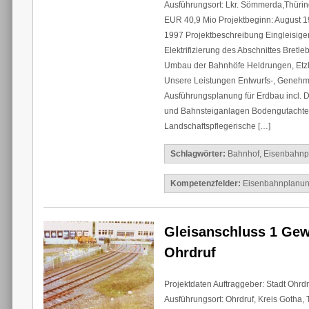
Ausführungsort: Lkr. Sömmerda,Thürin
EUR 40,9 Mio Projektbeginn: August 19
1997 Projektbeschreibung Eingleisige
Elektrifizierung des Abschnittes Bretleb
Umbau der Bahnhöfe Heldrungen, Etzl
Unsere Leistungen Entwurfs-, Genehm
Ausführungsplanung für Erdbau incl. 
und Bahnsteiganlagen Bodengutachte
Landschaftspflegerische […]
Schlagwörter:
Bahnhof
,
Eisenbahnp
Kompetenzfelder:
Eisenbahnplanu
Gleisanschluss 1 Gew
Ohrdruf
Projektdaten Auftraggeber: Stadt Ohrd
Ausführungsort: Ohrdruf, Kreis Gotha,