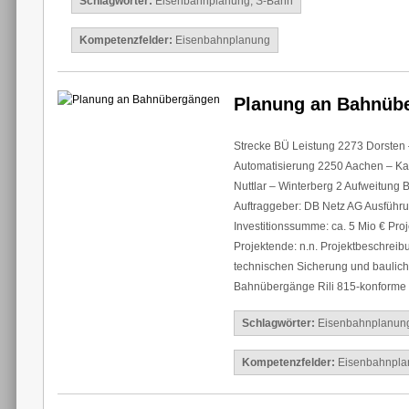
Schlagwörter:
Eisenbahnplanung
,
S-Bahn
Kompetenzfelder:
Eisenbahnplanung
Planung an Bahnüb
Strecke BÜ Leistung 2273 Dorsten 
Automatisierung 2250 Aachen – Ka
Nuttlar – Winterberg 2 Aufweitung
Auftraggeber: DB Netz AG Ausführ
Investitionssumme: ca. 5 Mio € Pro
Projektende: n.n. Projektbeschreib
technischen Sicherung und baulic
Bahnübergänge Rili 815-konforme 
Schlagwörter:
Eisenbahnplanun
Kompetenzfelder:
Eisenbahnpla