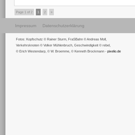
Page 1 of 2
1
2
»
Impressum
Datenschutzerklärung
Fotos: Kopfschutz © Rainer Sturm, FraSBahn © Andreas Moll,
Verkehrsknoten © Volker Mühlenbruch, Geschwindigkeit © rebel,
© Erich Westendarp, © W. Broemme, © Kenneth Brockmann -
pixelio.de