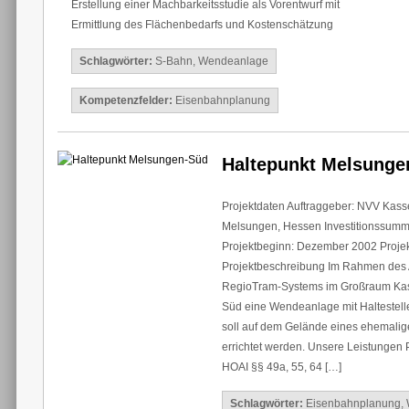
Erstellung einer Machbarkeitsstudie als Vorentwurf mit
Ermittlung des Flächenbedarfs und Kostenschätzung
Schlagwörter:
S-Bahn
,
Wendeanlage
Kompetenzfelder:
Eisenbahnplanung
Haltepunkt Melsunge
Projektdaten Auftraggeber: NVV Kasse
Melsungen, Hessen Investitionssumm
Projektbeginn: Dezember 2002 Proje
Projektbeschreibung Im Rahmen des
RegioTram-Systems im Großraum Kas
Süd eine Wendeanlage mit Haltestelle
soll auf dem Gelände eines ehemalige
errichtet werden. Unsere Leistungen
HOAI §§ 49a, 55, 64 […]
Schlagwörter:
Eisenbahnplanung
,