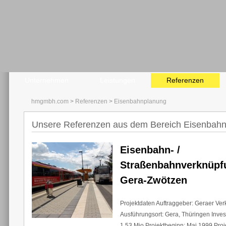
Unternehmen
Leistungen
Referenzen
hmgmbh.com
>
Referenzen
>
Eisenbahnplanung
Unsere Referenzen aus dem Bereich Eisenbah
Eisenbahn- /
Straßenbahnverknüpf
Gera-Zwötzen
Projektdaten Auftraggeber: Geraer Ve
Ausführungsort: Gera, Thüringen Inve
1,53 Mio Projektbeginn: Mai 1999 Proj