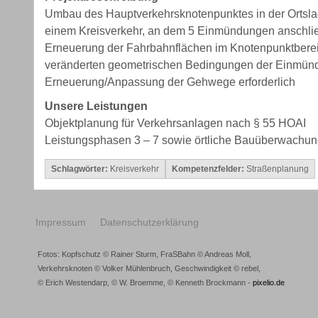
Umbau des Hauptverkehrsknotenpunktes in der Orts
einem Kreisverkehr, an dem 5 Einmündungen anschli
Erneuerung der Fahrbahnflächen im Knotenpunktbereic
veränderten geometrischen Bedingungen der Einmün
Erneuerung/Anpassung der Gehwege erforderlich
Unsere Leistungen
Objektplanung für Verkehrsanlagen nach § 55 HOAI
Leistungsphasen 3 – 7 sowie örtliche Bauüberwachu
Schlagwörter:
Kreisverkehr
Kompetenzfelder:
Straßenplanung
Impressum
Datenschutzerklärung
Fotos: Kopfschutz © Rainer Sturm, FraSBahn © Andreas Moll,
Verkehrsknoten © Volker Mühlenbruch, Geschwindigkeit © rebel,
© Erich Westendarp, © W. Broemme, © Kenneth Brockmann -
pixelio.de