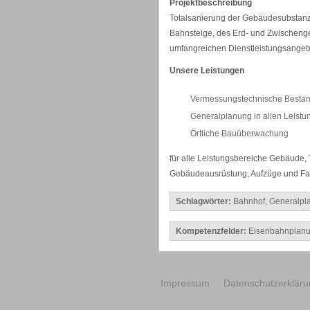
Projektbeschreibung
Totalsanierung der Gebäudesubstanz 
Bahnsteige, des Erd- und Zwischeng
umfangreichen Dienstleistungsangeb
Unsere Leistungen
Vermessungstechnische Besta
Generalplanung in allen Leist
Örtliche Bauüberwachung
für alle Leistungsbereiche Gebäude,
Gebäudeausrüstung, Aufzüge und Fa
Schlagwörter:
Bahnhof
,
Generalpl
Kompetenzfelder:
Eisenbahnplan
Impressum
Datenschutzerklär