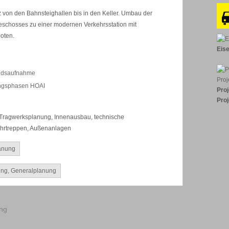
von den Bahnsteighallen bis in den Keller. Umbau der
eschosses zu einer modernen Verkehrsstation mit
oten.
Eis
ndsaufnahme
ungsphasen HOAI
Pro
Pro
 Tragwerksplanung, Innenausbau, technische
hrtreppen, Außenanlagen
anung
ung
,
Generalplanung
ung