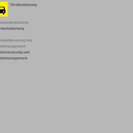
Straßenplanung
enbahnplanung
jektsteuerung und
jektmanagement