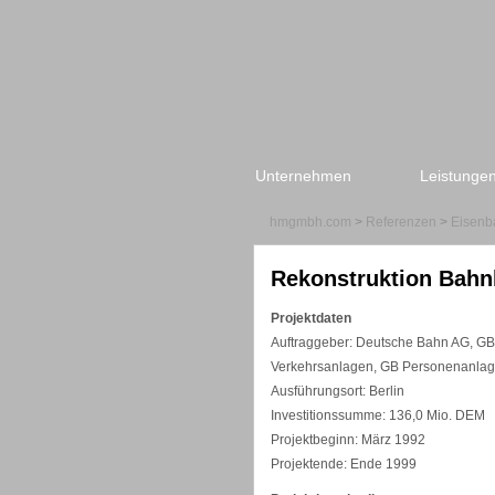
Unternehmen
Leistunge
hmgmbh.com
>
Referenzen
>
Eisenb
Rekonstruktion Bahnh
Projektdaten
Auftraggeber: Deutsche Bahn AG, GB
Verkehrsanlagen, GB Personenanlag
Ausführungsort: Berlin
Investitionssumme: 136,0 Mio. DEM
Projektbeginn: März 1992
Projektende: Ende 1999