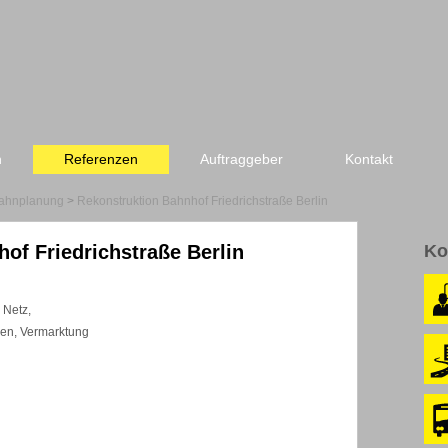
n
Referenzen
Auftraggeber
Kontakt
ahnplanung
>
Rekonstruktion Bahnhof Friedrichstraße Berlin
of Friedrichstraße Berlin
Ko
 Netz,
en, Vermarktung