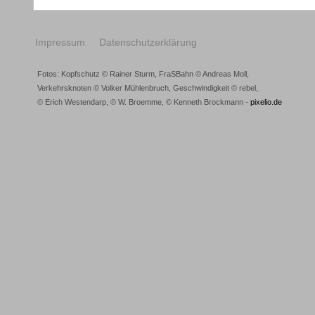
Impressum
Datenschutzerklärung
Fotos: Kopfschutz © Rainer Sturm, FraSBahn © Andreas Moll,
Verkehrsknoten © Volker Mühlenbruch, Geschwindigkeit © rebel,
© Erich Westendarp, © W. Broemme, © Kenneth Brockmann -
pixelio.de