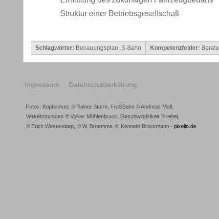
Struktur einer Betriebsgesellschaft
Schlagwörter:
Bebauungsplan
,
S-Bahn
Kompetenzfelder:
Beratu
Impressum
Datenschutzerklärung
Fotos: Kopfschutz © Rainer Sturm, FraSBahn © Andreas Moll,
Verkehrsknoten © Volker Mühlenbruch, Geschwindigkeit © rebel,
© Erich Westendarp, © W. Broemme, © Kenneth Brockmann -
pixelio.de