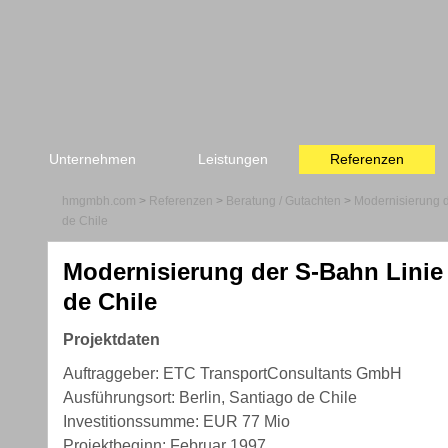
Unternehmen
Leistungen
Referenzen
hmgmbh.com
>
Referenzen
>
Beratung / Gutachten
>
Modernisierung d
de Chile
Modernisierung der S-Bahn Linie
de Chile
Projektdaten
Auftraggeber: ETC TransportConsultants GmbH
Ausführungsort: Berlin, Santiago de Chile
Investitionssumme: EUR 77 Mio
Projektbeginn: Februar 1997