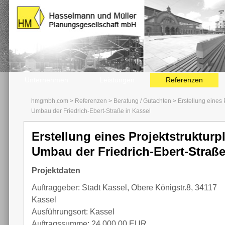
Unternehmen
Leistungen
Referenzen
hmgmbh.com
>
Referenzen
>
Beratung / Gutachten
>
Erstellung eines 
Umbau der Friedrich-Ebert-Straße in Kassel
Erstellung eines Projektstrukturp
Umbau der Friedrich-Ebert-Straße
Projektdaten
Auftraggeber: Stadt Kassel, Obere Königstr.8, 34117
Kassel
Ausführungsort: Kassel
Auftragssumme: 24.000,00 EUR